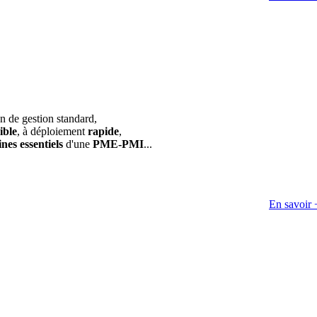
on de gestion standard,
ible
, à déploiement
rapide
,
nes essentiels
d'une
PME-PMI
...
En savoir 