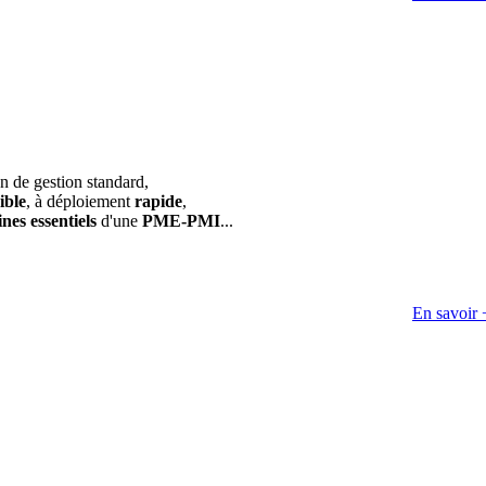
on de gestion standard,
ible
, à déploiement
rapide
,
nes essentiels
d'une
PME-PMI
...
En savoir 